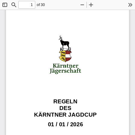
of 30
Toggle
Find
Zoom
Zoom
To
Sidebar
Out
In
REGELN  
DES
KÄRNTNER JAGDCUP
01 / 01 / 2026