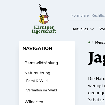
Direkt
zum
Inhalt
Formulare
Rechtli
Aktuelles
Von
Mensc
NAVIGATION
Ja
Gamswildzählung
Naturnutzung
Die Natu
Forst & Wild
wenigste
Verhalten im Wald
gegangen
Schätze
Wildarten