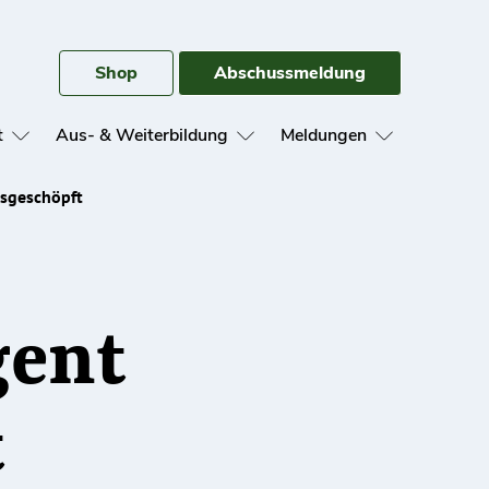
Shop
Abschussmeldung
t
Aus- & Weiterbildung
Meldungen
usgeschöpft
gent
t