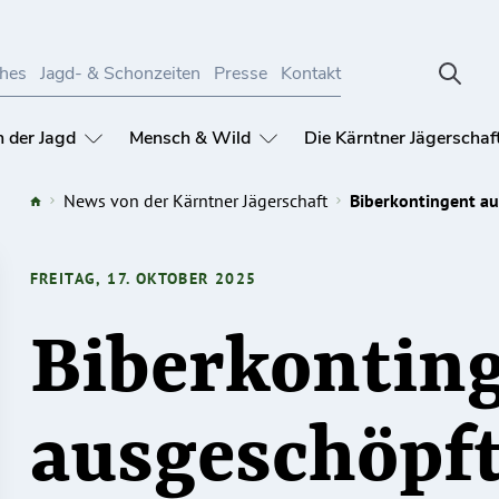
ches
Jagd- & Schonzeiten
Presse
Kontakt
 der Jagd
Mensch & Wild
Die Kärntner Jägerschaf
News von der Kärntner Jägerschaft
Biberkontingent a
FREITAG, 17. OKTOBER 2025
Biberkontin
ausgeschöpf